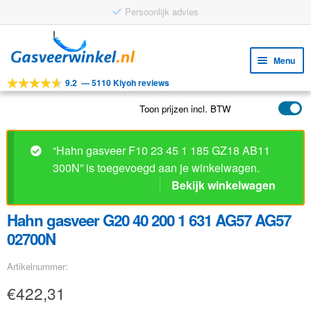
Persoonlijk advies
Ga
Ga
door
naar
Menu
naar
de
9.2
—
5110 Kiyoh reviews
navigatie
inhoud
Subm
Tools
uitv
Toon prijzen incl. BTW
Subm
Producten
uitv
Subm
Toepassingen
“Hahn gasveer F10 23 45 1 185 GZ18 AB11
uitv
300N” is toegevoegd aan je winkelwagen.
Subm
Klantenservice
Bekijk winkelwagen
uitv
FAQ
Hahn gasveer G20 40 200 1 631 AG57 AG57
02700N
Artikelnummer:
€
422,31