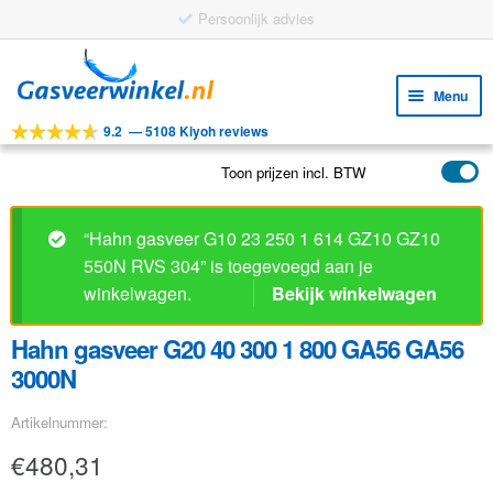
Persoonlijk advies
Ga
Ga
door
naar
Menu
naar
de
9.2
—
5108 Kiyoh reviews
navigatie
inhoud
Subm
Tools
uitv
Toon prijzen incl. BTW
Subm
Producten
uitv
Subm
Toepassingen
“Hahn gasveer G10 23 250 1 614 GZ10 GZ10
uitv
550N RVS 304” is toegevoegd aan je
Subm
Klantenservice
winkelwagen.
Bekijk winkelwagen
uitv
FAQ
Hahn gasveer G20 40 300 1 800 GA56 GA56
3000N
Artikelnummer:
€
480,31