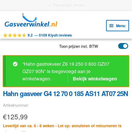
Persoonlijk advies
Ga
Ga
door
naar
Menu
naar
de
9.2
—
5109 Kiyoh reviews
navigatie
inhoud
Subm
Tools
uitv
Toon prijzen incl. BTW
Subm
Producten
uitv
Subm
Toepassingen
“Hahn gastrekveer Z6 19 250 0 600 GZ07
uitv
GZ07 90N” is toegevoegd aan je
Subm
Klantenservice
winkelwagen.
Bekijk winkelwagen
uitv
FAQ
Hahn gasveer G4 12 70 0 185 AS11 AT07 25N
Artikelnummer:
€
125,99
Levertijd van ca. 6 - 8 weken - Let op: annuleren of retourneren is