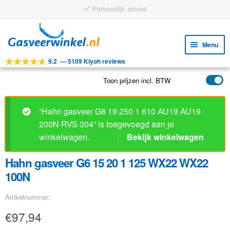
Persoonlijk advies
Ga
Ga
door
naar
Menu
naar
de
9.2
—
5109 Kiyoh reviews
navigatie
inhoud
Subm
Tools
uitv
Toon prijzen incl. BTW
Subm
Producten
uitv
Subm
Toepassingen
“Hahn gasveer G8 19 250 1 610 AU19 AU19
uitv
200N RVS 304” is toegevoegd aan je
Subm
Klantenservice
winkelwagen.
Bekijk winkelwagen
uitv
FAQ
Hahn gasveer G6 15 20 1 125 WX22 WX22
100N
Artikelnummer:
€
97,94