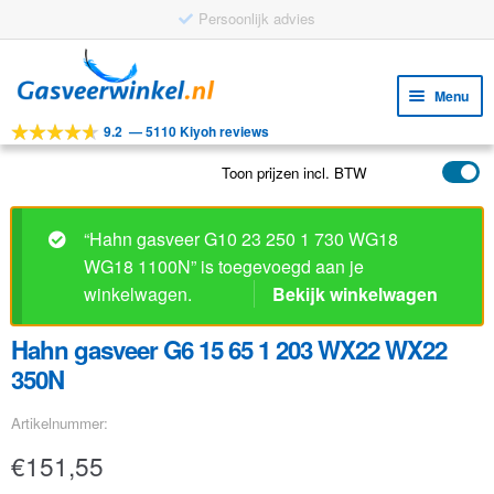
Persoonlijk advies
Ga
Ga
door
naar
Menu
naar
de
9.2
—
5110 Kiyoh reviews
navigatie
inhoud
Subm
Tools
uitv
Toon prijzen incl. BTW
Subm
Producten
uitv
Subm
Toepassingen
“Hahn gasveer G10 23 250 1 730 WG18
uitv
WG18 1100N” is toegevoegd aan je
Subm
Klantenservice
winkelwagen.
Bekijk winkelwagen
uitv
FAQ
Hahn gasveer G6 15 65 1 203 WX22 WX22
350N
Artikelnummer:
€
151,55