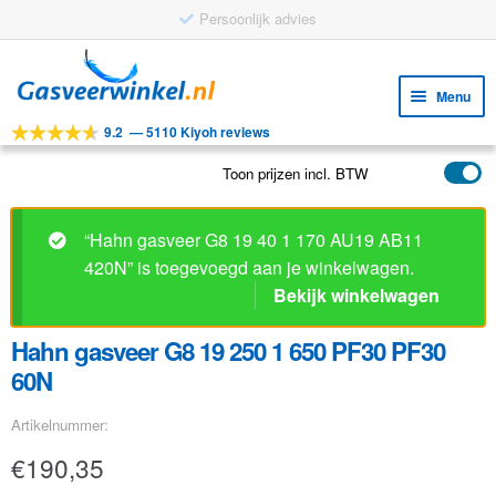
Persoonlijk advies
Ga
Ga
door
naar
Menu
naar
de
9.2
—
5110 Kiyoh reviews
navigatie
inhoud
Subm
Tools
uitv
Toon prijzen incl. BTW
Subm
Producten
uitv
Subm
Toepassingen
“Hahn gasveer G8 19 40 1 170 AU19 AB11
uitv
420N” is toegevoegd aan je winkelwagen.
Subm
Klantenservice
Bekijk winkelwagen
uitv
FAQ
Hahn gasveer G8 19 250 1 650 PF30 PF30
60N
Artikelnummer:
€
190,35