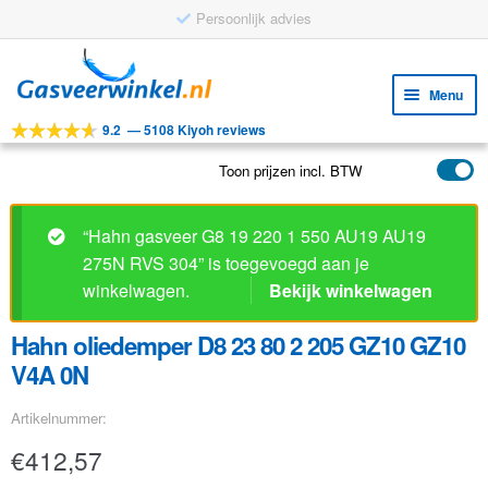
Persoonlijk advies
Ga
Ga
door
naar
Menu
naar
de
9.2
—
5108 Kiyoh reviews
navigatie
inhoud
Subm
Tools
uitv
Toon prijzen incl. BTW
Subm
Producten
uitv
Subm
Toepassingen
“Hahn gasveer G8 19 220 1 550 AU19 AU19
uitv
275N RVS 304” is toegevoegd aan je
Subm
Klantenservice
winkelwagen.
Bekijk winkelwagen
uitv
FAQ
Hahn oliedemper D8 23 80 2 205 GZ10 GZ10
V4A 0N
Artikelnummer:
€
412,57