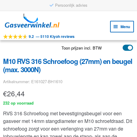
Persoonlijk advies
Ga
Ga
door
naar
Menu
naar
de
9.2
—
5110 Kiyoh reviews
navigatie
inhoud
Subm
Tools
uitv
Toon prijzen incl. BTW
Subm
Producten
uitv
M10 RVS 316 Schroefoog (27mm) en beugel
Subm
Toepassingen
(max. 3000N)
uitv
Subm
Klantenservice
Artikelnummer: E161027-BH1610
uitv
FAQ
€
26,44
232 op voorraad
RVS 316 Schroefoog met bevestigingsbeugel voor een
gasveer met 14mm stangdiameter en M10 schroefdraad. Dit
schroefoog zorgt voor een verlenging van 27mm van de
inbouwlengte en kan zowel aan de stang- als aan de