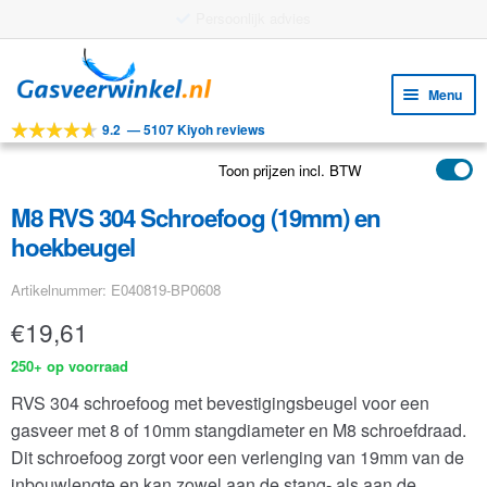
Gratis verzending vanaf €25
Ga
Ga
door
naar
Menu
naar
de
9.2
—
5107 Kiyoh reviews
navigatie
inhoud
Subm
Tools
uitv
Toon prijzen incl. BTW
Subm
Producten
uitv
M8 RVS 304 Schroefoog (19mm) en
Subm
Toepassingen
hoekbeugel
uitv
Subm
Klantenservice
Artikelnummer: E040819-BP0608
uitv
FAQ
€
19,61
250+ op voorraad
RVS 304 schroefoog met bevestigingsbeugel voor een
gasveer met 8 of 10mm stangdiameter en M8 schroefdraad.
Dit schroefoog zorgt voor een verlenging van 19mm van de
inbouwlengte en kan zowel aan de stang- als aan de