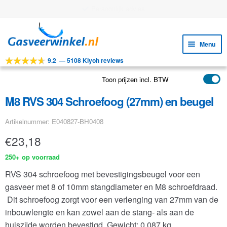
Gratis verzending vanaf €25
Ga
Ga
door
naar
Menu
naar
de
9.2
—
5108 Kiyoh reviews
navigatie
inhoud
Subm
Tools
uitv
Toon prijzen incl. BTW
Subm
Producten
uitv
M8 RVS 304 Schroefoog (27mm) en beugel
Subm
Toepassingen
uitv
Artikelnummer: E040827-BH0408
Subm
Klantenservice
uitv
€
23,18
FAQ
250+ op voorraad
RVS 304 schroefoog met bevestigingsbeugel voor een
gasveer met 8 of 10mm stangdiameter en M8 schroefdraad.
Dit schroefoog zorgt voor een verlenging van 27mm van de
inbouwlengte en kan zowel aan de stang- als aan de
huiszijde worden bevestigd.
Gewicht: 0.087 kg.