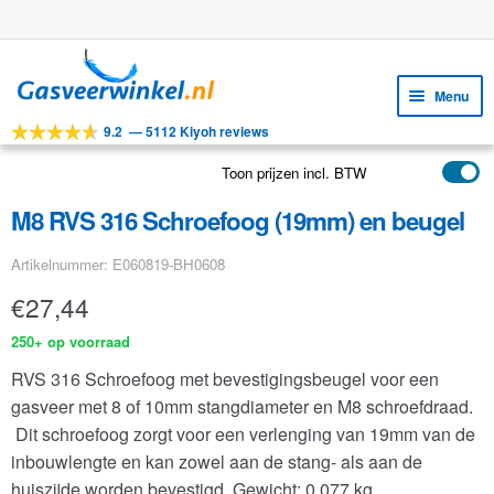
Gratis verzending vanaf €25
Ga
Ga
door
naar
Menu
naar
de
9.2
—
5112 Kiyoh reviews
navigatie
inhoud
Subm
Tools
uitv
Toon prijzen incl. BTW
Subm
Producten
uitv
M8 RVS 316 Schroefoog (19mm) en beugel
Subm
Toepassingen
uitv
Artikelnummer: E060819-BH0608
Subm
Klantenservice
uitv
€
27,44
FAQ
250+ op voorraad
RVS 316 Schroefoog met bevestigingsbeugel voor een
gasveer met 8 of 10mm stangdiameter en M8 schroefdraad.
Dit schroefoog zorgt voor een verlenging van 19mm van de
inbouwlengte en kan zowel aan de stang- als aan de
huiszijde worden bevestigd.
Gewicht: 0.077 kg.