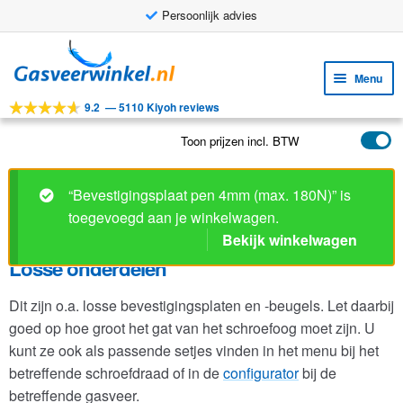
Persoonlijk advies
Ga
Ga
door
naar
Menu
naar
de
9.2
—
5110 Kiyoh reviews
navigatie
inhoud
Subm
Tools
uitv
Toon prijzen incl. BTW
Subm
Producten
uitv
Subm
Toepassingen
“Bevestigingsplaat pen 4mm (max. 180N)” is
uitv
toegevoegd aan je winkelwagen.
Subm
Klantenservice
Bekijk winkelwagen
uitv
FAQ
Losse onderdelen
Dit zijn o.a. losse bevestigingsplaten en -beugels. Let daarbij
goed op hoe groot het gat van het schroefoog moet zijn. U
kunt ze ook als passende setjes vinden in het menu bij het
betreffende schroefdraad of in de
configurator
bij de
betreffende gasveer.