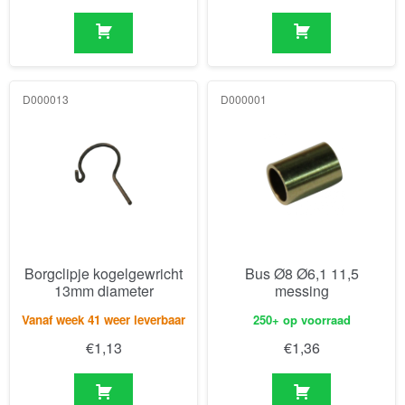
D000013
D000001
Borgclipje kogelgewricht
Bus Ø8 Ø6,1 11,5
13mm diameter
messing
Vanaf week 41 weer leverbaar
250+ op voorraad
€
1,13
€
1,36