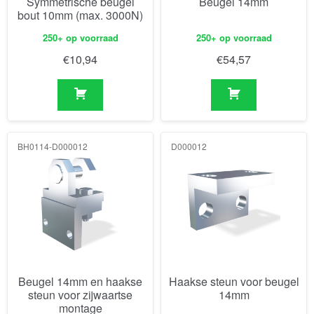
Symmetrische beugel
Beugel 14mm
bout 10mm (max. 3000N)
250+ op voorraad
250+ op voorraad
€
10,94
€
54,57
BH0114-D000012
D000012
Beugel 14mm en haakse
Haakse steun voor beugel
steun voor zijwaartse
14mm
montage