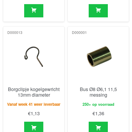
D000013
D000001
Borgclipje kogelgewricht
Bus Ø8 Ø6,1 11,5
13mm diameter
messing
Vanaf week 41 weer leverbaar
250+ op voorraad
€
1,13
€
1,36