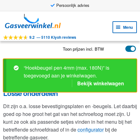
Persoonlijk advies
Ga
Ga
door
naar
Menu
naar
de
9.2
—
5110 Kiyoh reviews
navigatie
inhoud
Subm
Tools
uitv
Toon prijzen incl. BTW
Subm
Producten
uitv
Subm
Toepassingen
“Hoekbeugel pen 4mm (max. 180N)” is
uitv
toegevoegd aan je winkelwagen.
Subm
Klantenservice
Bekijk winkelwagen
uitv
FAQ
Losse onderdelen
Dit zijn o.a. losse bevestigingsplaten en -beugels. Let daarbij
goed op hoe groot het gat van het schroefoog moet zijn. U
kunt ze ook als passende setjes vinden in het menu bij het
betreffende schroefdraad of in de
configurator
bij de
betreffende gasveer.