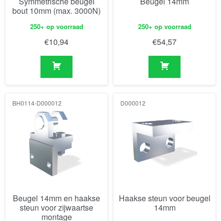
Symmetrische beugel
Beugel 14mm
bout 10mm (max. 3000N)
250+ op voorraad
250+ op voorraad
€
10,94
€
54,57
BH0114-D000012
D000012
Beugel 14mm en haakse
Haakse steun voor beugel
steun voor zijwaartse
14mm
montage