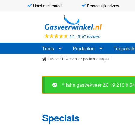
Unieke rekentool
Persoonlijk advies
Ga
Ga
door
naar
naar
de
-
9.2
5107 reviews
navigatie
inhoud
Tools
Producten
Toepassi
Home
Diversen
Specials
Pagina 2
“Hahn gastrekveer Z6 19 210 0 
Specials