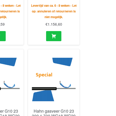
 - 8 weken - Let
Levertijd van ca. 6 - 8 weken - Let
retourneren is
op: annuleren of retourneren is
elijk.
niet mogelijk.
,59
€
1.156,60
er G10 23
Hahn gasveer G10 23
WG18 WG20
300 1 730 WG18 WG20