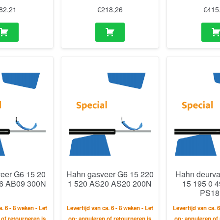
82,21
€
218,26
€
415
eer G6 15 20
Hahn gasveer G6 15 220
Hahn deurvas
6 AB09 300N
1 520 AS20 AS20 200N
15 195 0 
PS18
a. 6 - 8 weken - Let
Levertijd van ca. 6 - 8 weken - Let
Levertijd van ca. 6
 of retourneren is
op: annuleren of retourneren is
op: annuleren of 