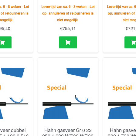
a. 6 - 8 weken - Let
Levertijd van ca. 6 - 8 weken - Let
Levertijd van ca. 6
 of retourneren is
op: annuleren of retourneren is
op: annuleren of 
mogelijk.
niet mogelijk.
niet mog
95,40
€
755,11
€
721
veer dubbel
Hahn gasveer G10 23
Hahn gasve
5 1 120 0 516
250 1 630 WG30 WG30
300 1 730 