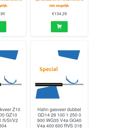
elijk.
niet mogelijk.
,90
€
134,29
kveer Z10
Hahn gasveer dubbel
700 GZ10
GD14 28 100 1 250 0
/5/Si/V2
900 WG35 V4a GG40
304
V4a 400 600 RVS 316