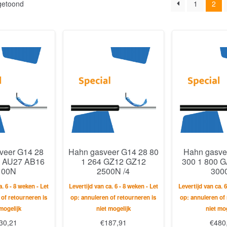
 getoond
1
2
veer G14 28
Hahn gasveer G14 28 80
Hahn gasve
0 AU27 AB16
1 264 GZ12 GZ12
300 1 800 
100N
2500N /4
300
a. 6 - 8 weken - Let
Levertijd van ca. 6 - 8 weken - Let
Levertijd van ca. 6
 of retourneren is
op: annuleren of retourneren is
op: annuleren of 
 mogelijk
niet mogelijk
niet mog
30,21
€
187,91
€
480