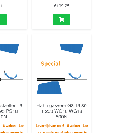
,11
€
109,25
tzetter T6
Hahn gasveer G8 19 80
495 PS18
1 233 WG18 WG18
 0N
500N
 - 8 weken - Let
Levertijd van ca. 6 - 8 weken - Let
retourneren is
op: annuleren of retourneren is