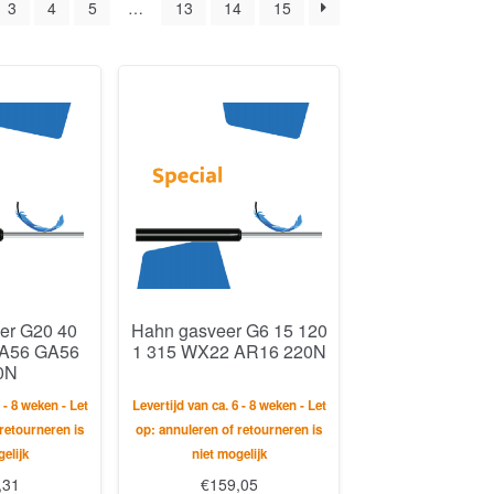
3
4
5
…
13
14
15
er G20 40
Hahn gasveer G6 15 120
GA56 GA56
1 315 WX22 AR16 220N
0N
 - 8 weken - Let
Levertijd van ca. 6 - 8 weken - Let
retourneren is
op: annuleren of retourneren is
elijk
niet mogelijk
,31
€
159,05