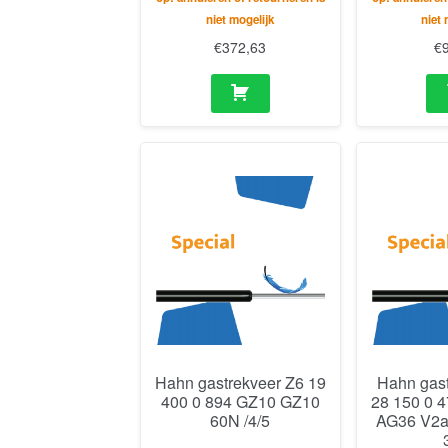
niet mogelijk
niet 
€
372,63
€
Hahn gastrekveer Z6 19
Hahn gas
400 0 894 GZ10 GZ10
28 150 0 
60N /4/5
AG36 V2a