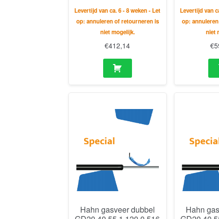
Levertijd van ca. 6 - 8 weken - Let
Levertijd van c
op: annuleren of retourneren is
op: annuleren
niet mogelijk.
niet 
€
412,14
€
5
Hahn gasveer dubbel
Hahn gas
GD20 40 55 1 120 0 516
GD20 40 5