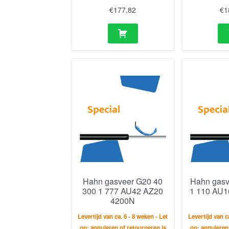
€
177,82
€
1
Hahn gasveer G20 40
Hahn gasv
300 1 777 AU42 AZ20
1 110 AU1
4200N
Levertijd van ca. 6 - 8 weken - Let
Levertijd van c
op: annuleren of retourneren is
op: annuleren