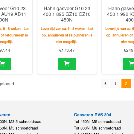
veer G10 23
Hahn gasveer G10 23
Hahn gasve
0 AU19 AB11
400 1 895 GZ10 GZ10
450 1 992 
00N
450N
40
a. 6 - 8 weken - Let
Levertijd van ca. 6 - 8 weken - Let
Levertijd van ca. 6
 of retourneren is
op: annuleren of retourneren is
op: annuleren of 
 mogelijk
niet mogelijk.
niet mog
97,44
€
173,47
€
249
 getoond
1
2
veren
Gasveren RVS 304
200N, M3.5 schroefdraad
Tot 450N, M5 schroefdraad
450N, M5 schroefdraad
Tot 800N, M8 schroefdraad