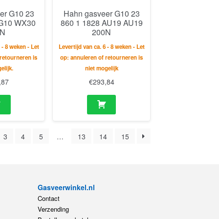
er G10 23
Hahn gasveer G10 23
KG10 WX30
860 1 1828 AU19 AU19
0N
200N
 - 8 weken - Let
Levertijd van ca. 6 - 8 weken - Let
retourneren is
op: annuleren of retourneren is
elijk.
niet mogelijk
,87
€
293,84
3
4
5
…
13
14
15
Gasveerwinkel.nl
Contact
Verzending