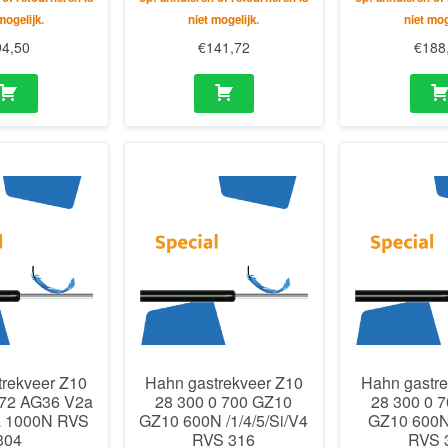
mogelijk.
niet mogelijk.
niet mog
94,50
€
141,72
€
188
trekveer Z10
Hahn gastrekveer Z10
Hahn gastre
472 AG36 V2a
28 300 0 700 GZ10
28 300 0 
 1000N RVS
GZ10 600N /1/4/5/Si/V4
GZ10 600N 
304
RVS 316
RVS 