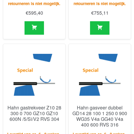
Hahn gastrekveer Z10 28
Hahn gasveer dubbel
300 0 700 GZ10 GZ10
GD14 28 100 1 250 0 900
600N /5/Si/V2 RVS 304
WG35 V4a GG40 V4a
400 600 RVS 316
Levertijd van ca. 6 - 8 weken -
Levertijd van ca. 6 - 8 weken -
Let op: annuleren of
Let op: annuleren of
retourneren is niet mogelijk.
retourneren is niet mogelijk.
€
721,59
€
1.156,60