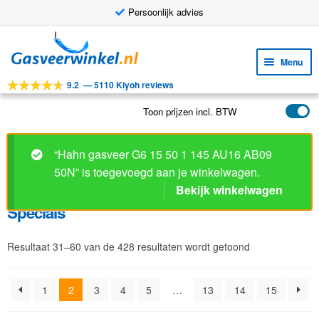
Persoonlijk advies
Ga
Ga
door
naar
Menu
naar
de
9.2
—
5110 Kiyoh reviews
navigatie
inhoud
Subm
Tools
uitv
Toon prijzen incl. BTW
Subm
Producten
uitv
Specials
Subm
Toepassingen
uitv
Subm
Klantenservice
Resultaat 31–60 van de 428 resultaten wordt getoond
uitv
FAQ
1
2
3
4
5
…
13
14
15