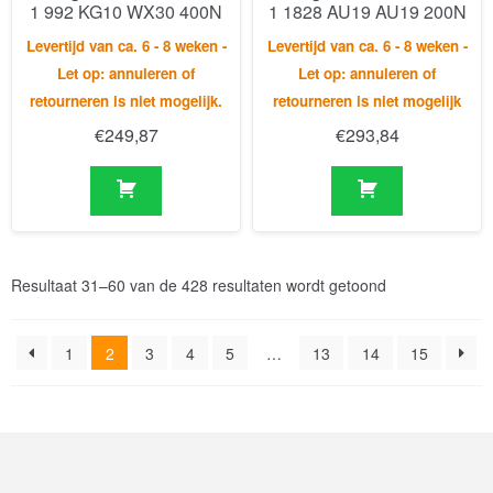
€
249,87
€
293,84
Resultaat 31–60 van de 428 resultaten wordt getoond
1
2
3
4
5
…
13
14
15