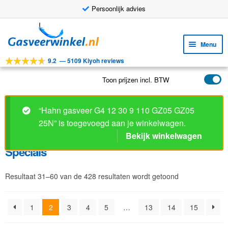
Persoonlijk advies
Ga
Ga
door
naar
Menu
naar
de
9.2
—
5109 Kiyoh reviews
navigatie
inhoud
Subm
Tools
uitv
Toon prijzen incl. BTW
Subm
Producten
uitv
Subm
Toepassingen
“Hahn gasveer G4 12 30 9 110 GZ05 GZ05
uitv
25N” is toegevoegd aan je winkelwagen.
Subm
Klantenservice
Bekijk winkelwagen
uitv
FAQ
Specials
Resultaat 31–60 van de 428 resultaten wordt getoond
1
2
3
4
5
…
13
14
15