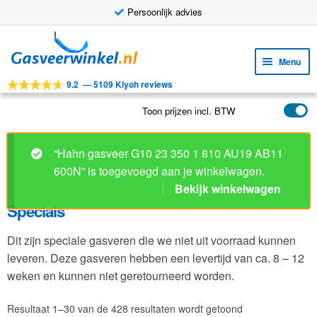
Persoonlijk advies
Ga
Ga
door
naar
Menu
naar
de
9.2
—
5109 Kiyoh reviews
navigatie
inhoud
Subm
Tools
uitv
Toon prijzen incl. BTW
Subm
Producten
uitv
Specials
Subm
Toepassingen
uitv
Dit zijn speciale gasveren die we niet uit voorraad kunnen
Subm
Klantenservice
leveren. Deze gasveren hebben een levertijd van ca. 8 – 12
uitv
FAQ
weken en kunnen niet geretourneerd worden.
Resultaat 1–30 van de 428 resultaten wordt getoond
1
2
3
4
…
13
14
15