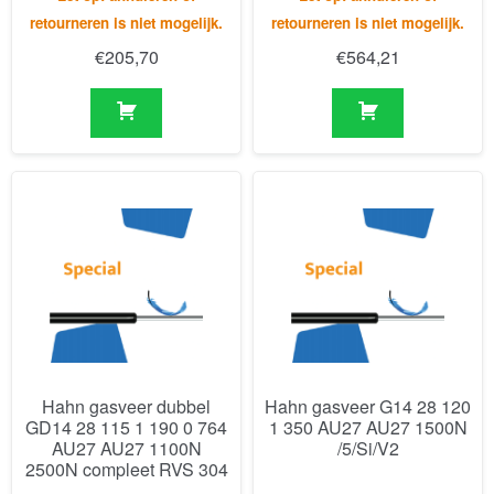
Hahn gasveer dubbel
Hahn gasveer G14 28 120
GD14 28 115 1 190 0 764
1 350 AU27 AU27 1500N
AU27 AU27 1100N
/5/Si/V2
2500N compleet RVS 304
Levertijd van ca. 6 - 8 weken -
Levertijd van ca. 6 - 8 weken -
Let op: annuleren of
Let op: annuleren of
retourneren is niet mogelijk.
retourneren is niet mogelijk.
€
688,86
€
337,59