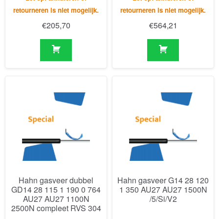
Hahn gasveer dubbel
Hahn gasveer G14 28 120
GD14 28 115 1 190 0 764
1 350 AU27 AU27 1500N
AU27 AU27 1100N
/5/Si/V2
2500N compleet RVS 304
Levertijd van ca. 6 - 8 weken -
Levertijd van ca. 6 - 8 weken -
Let op: annuleren of
Let op: annuleren of
retourneren is niet mogelijk.
retourneren is niet mogelijk.
€
688,86
€
337,59