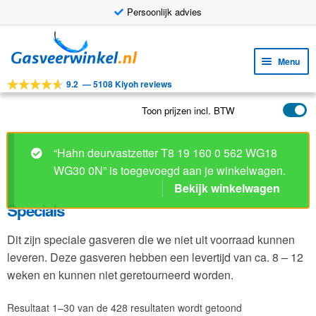
Persoonlijk advies
Ga
Ga
door
naar
Menu
naar
de
9.2
—
5108 Kiyoh reviews
navigatie
inhoud
Subm
Tools
uitv
Toon prijzen incl. BTW
Subm
Producten
uitv
Specials
Subm
Toepassingen
uitv
Dit zijn speciale gasveren die we niet uit voorraad kunnen
Subm
Klantenservice
leveren. Deze gasveren hebben een levertijd van ca. 8 – 12
uitv
FAQ
weken en kunnen niet geretourneerd worden.
Resultaat 1–30 van de 428 resultaten wordt getoond
1
2
3
4
…
13
14
15