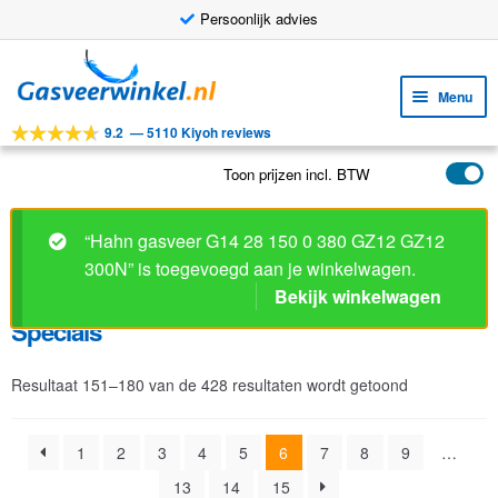
Persoonlijk advies
Ga
Ga
door
naar
Menu
naar
de
9.2
—
5110 Kiyoh reviews
navigatie
inhoud
Subm
Tools
uitv
Toon prijzen incl. BTW
Subm
Producten
uitv
Specials
Subm
Toepassingen
uitv
Subm
Klantenservice
Resultaat 151–180 van de 428 resultaten wordt getoond
uitv
FAQ
1
2
3
4
5
6
7
8
9
…
13
14
15