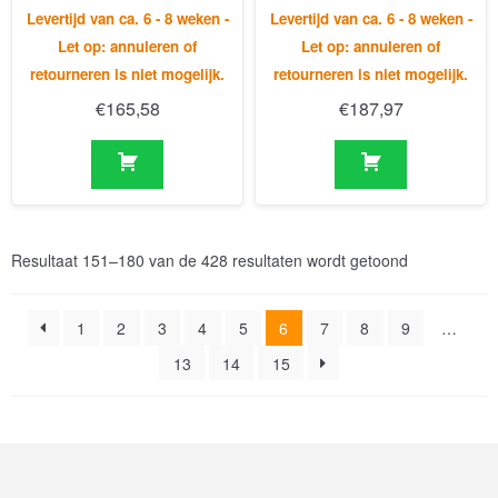
Resultaat 151–180 van de 428 resultaten wordt getoond
1
2
3
4
5
6
7
8
9
…
13
14
15