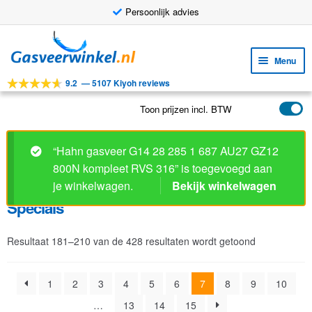
Persoonlijk advies
Ga
Ga
door
naar
Menu
naar
de
9.2
—
5107 Kiyoh reviews
navigatie
inhoud
Subm
Tools
uitv
Toon prijzen incl. BTW
Subm
Producten
uitv
Specials
Subm
Toepassingen
uitv
Subm
Klantenservice
Resultaat 181–210 van de 428 resultaten wordt getoond
uitv
FAQ
1
2
3
4
5
6
7
8
9
10
…
13
14
15