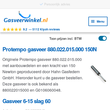
Ga
Ga
door
naar
Menu
naar
de
9.2
—
5112 Kiyoh reviews
navigatie
inhoud
Subm
Tools
uitv
Toon prijzen incl. BTW
Subm
Producten
uitv
Protempo gasveer 880.022.015.000 150N
Subm
Toepassingen
uitv
Originele Protempo gasveer 880.022.015.000
Subm
Klantenservice
met aanbouwdelen en een kracht van 150
uitv
FAQ
Newton geproduceerd door Hahn Gasfedern
GmbH. Hieronder kunt u de gasveer bestellen.
Deze gasveer is ook bekend als
880022015000 en G0106060048.
Gasveer 6-15 slag 60