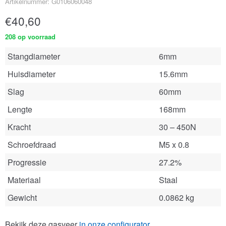
Artikelnummer: G0106060048
€
40,60
208 op voorraad
Stangdiameter
6mm
Huisdiameter
15.6mm
Slag
60mm
Lengte
168mm
Kracht
30 – 450N
Schroefdraad
M5 x 0.8
Progressie
27.2%
Materiaal
Staal
Gewicht
0.0862 kg
Bekijk deze gasveer
in onze configurator
.