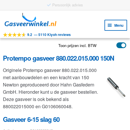
Ga
Ga
door
naar
Menu
naar
de
9.2
—
5110 Kiyoh reviews
navigatie
inhoud
Subm
Tools
uitv
Toon prijzen incl. BTW
Subm
Producten
uitv
Protempo gasveer 880.022.015.000 150N
Subm
Toepassingen
uitv
Originele Protempo gasveer 880.022.015.000
Subm
Klantenservice
met aanbouwdelen en een kracht van 150
uitv
FAQ
Newton geproduceerd door Hahn Gasfedern
GmbH. Hieronder kunt u de gasveer bestellen.
Deze gasveer is ook bekend als
880022015000 en G0106060048.
Gasveer 6-15 slag 60