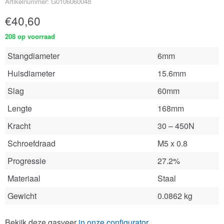
Artikelnummer: G0106060048
€
40,60
208 op voorraad
Stangdiameter
6mm
Huisdiameter
15.6mm
Slag
60mm
Lengte
168mm
Kracht
30 – 450N
Schroefdraad
M5 x 0.8
Progressie
27.2%
Materiaal
Staal
Gewicht
0.0862 kg
Bekijk deze gasveer
in onze configurator
.