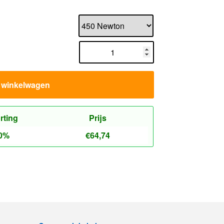
n winkelwagen
rting
Prijs
0%
€
64,74