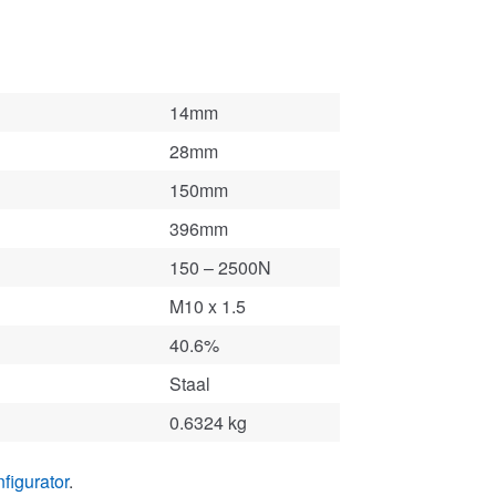
14mm
28mm
150mm
396mm
150 – 2500N
M10 x 1.5
40.6%
Staal
0.6324 kg
figurator
.