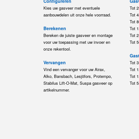
Configureren
Gas
Kies uw gasveer met eventuele
Tot 
aanbouwdelen uit onze hele voorraad.
Tot 
Tot 
Berekenen
Tot 
Bereken de juiste gasveer en montage
Tot 
voor uw toepassing met uw invoer en
Tot 
onze rekentool.
Gast
Vervangen
Tot 
Vind een vervanger voor uw Airax,
Tot 
Alko, Bansbach, Lesjöfors, Protempo,
Tot 
Stabilus Lift-O-Mat, Suspa gasveer op
Tot 
artikelnummer.