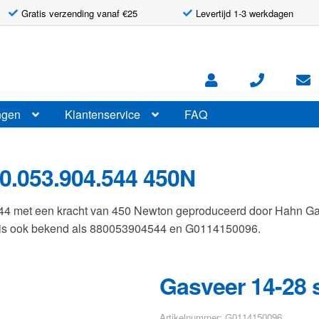
Gratis verzending vanaf €25
Levertijd 1-3 werkdagen
ngen
Klantenservice
FAQ
0.053.904.544 450N
544 met een kracht van 450 Newton geproduceerd door Hahn G
r is ook bekend als 880053904544 en G0114150096.
Gasveer 14-28 
Artikelnummer: G0114150096