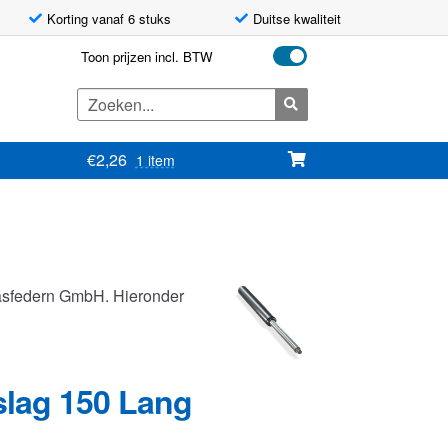
Korting vanaf 6 stuks
Duitse kwaliteit
Toon prijzen incl. BTW
Zoeken
naar:
€
2,26
1 item
asfedern GmbH. Hieronder
slag 150 Lang