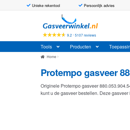
Unieke rekentool
Persoonlijk advies
Ga
Ga
door
naar
naar
de
-
9.2
5107 reviews
navigatie
inhoud
Tools
Producten
Toepassi
Home
Protempo gasveer 88
Originele Protempo gasveer 880.053.904.
kunt u de gasveer bestellen. Deze gasvee