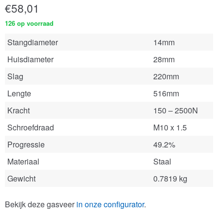
€
58,01
126 op voorraad
Stangdiameter
14mm
Huisdiameter
28mm
Slag
220mm
Lengte
516mm
Kracht
150 – 2500N
Schroefdraad
M10 x 1.5
Progressie
49.2%
Materiaal
Staal
Gewicht
0.7819 kg
Bekijk deze gasveer
in onze configurator
.