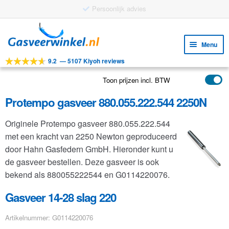
Gratis verzending vanaf €25
Ga
Ga
door
naar
Menu
naar
de
9.2
—
5107 Kiyoh reviews
navigatie
inhoud
Subm
Tools
uitv
Toon prijzen incl. BTW
Subm
Producten
uitv
Protempo gasveer 880.055.222.544 2250N
Subm
Toepassingen
uitv
Originele Protempo gasveer 880.055.222.544
Subm
Klantenservice
met een kracht van 2250 Newton geproduceerd
uitv
FAQ
door Hahn Gasfedern GmbH. Hieronder kunt u
de gasveer bestellen. Deze gasveer is ook
bekend als 880055222544 en G0114220076.
Gasveer 14-28 slag 220
Artikelnummer: G0114220076