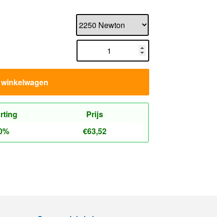
n winkelwagen
rting
Prijs
0%
€
63,52