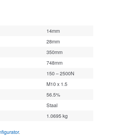
14mm
28mm
350mm
748mm
150 – 2500N
M10 x 1.5
56.5%
Staal
1.0695 kg
figurator
.