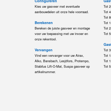
Configureren
Gas
Kies uw gasveer met eventuele
Tot 
aanbouwdelen uit onze hele voorraad.
Tot 
Tot 
Berekenen
Tot 
Bereken de juiste gasveer en montage
Tot 
voor uw toepassing met uw invoer en
Tot 
onze rekentool.
Gast
Vervangen
Tot 
Vind een vervanger voor uw Airax,
Tot 
Alko, Bansbach, Lesjöfors, Protempo,
Tot 
Stabilus Lift-O-Mat, Suspa gasveer op
Tot 
artikelnummer.