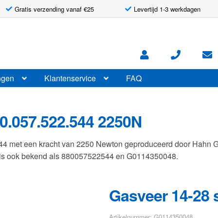
Gratis verzending vanaf €25
Levertijd 1-3 werkdagen
ngen
Klantenservice
FAQ
0.057.522.544 2250N
544 met een kracht van 2250 Newton geproduceerd door Hahn 
r is ook bekend als 880057522544 en G0114350048.
Gasveer 14-28 
Artikelnummer: G0114350048