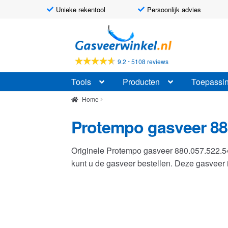
Unieke rekentool
Persoonlijk advies
Ga
Ga
door
naar
naar
de
-
9.2
5108 reviews
navigatie
inhoud
Tools
Producten
Toepassi
Home
Protempo gasveer 88
Originele Protempo gasveer 880.057.522.
kunt u de gasveer bestellen. Deze gasvee