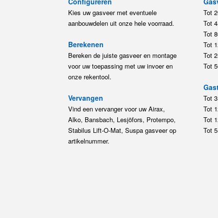
Configureren
Gas
Kies uw gasveer met eventuele
Tot 
aanbouwdelen uit onze hele voorraad.
Tot 
Tot 
Berekenen
Tot 
Bereken de juiste gasveer en montage
Tot 
voor uw toepassing met uw invoer en
Tot 
onze rekentool.
Gast
Vervangen
Tot 
Vind een vervanger voor uw Airax,
Tot 
Alko, Bansbach, Lesjöfors, Protempo,
Tot 
Stabilus Lift-O-Mat, Suspa gasveer op
Tot 
artikelnummer.