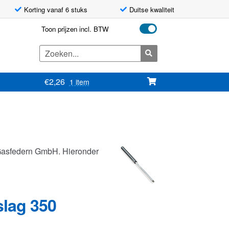
Korting vanaf 6 stuks
Duitse kwaliteit
Toon prijzen incl. BTW
Zoeken
naar:
€
2,26
1 item
Gasfedern GmbH. Hieronder
slag 350