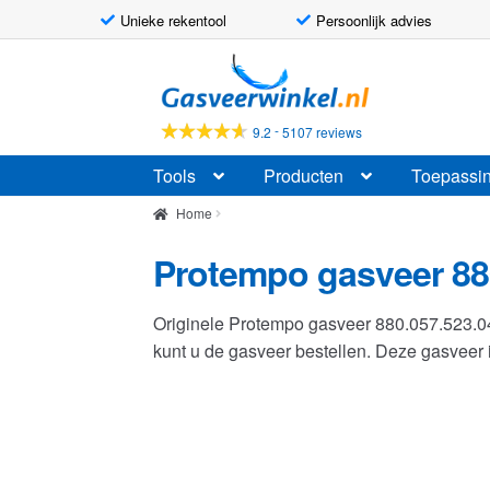
Unieke rekentool
Persoonlijk advies
Ga
Ga
door
naar
naar
de
-
9.2
5107 reviews
navigatie
inhoud
Tools
Producten
Toepassi
Home
Protempo gasveer 88
Originele Protempo gasveer 880.057.523.
kunt u de gasveer bestellen. Deze gasvee