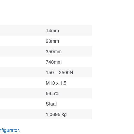
14mm
28mm
350mm
748mm
150 – 2500N
M10 x 1.5
56.5%
Staal
1.0695 kg
figurator
.