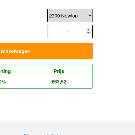
n winkelwagen
rting
Prijs
0%
€
63,52