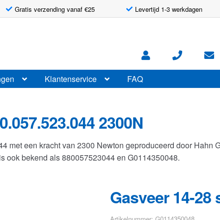
Gratis verzending vanaf €25
Levertijd 1-3 werkdagen
ngen
Klantenservice
FAQ
0.057.523.044 2300N
044 met een kracht van 2300 Newton geproduceerd door Hahn 
r is ook bekend als 880057523044 en G0114350048.
Gasveer 14-28 
Artikelnummer: G0114350048