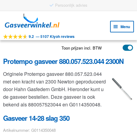
Ga
Ga
door
naar
Menu
naar
de
9.2
—
5107 Kiyoh reviews
navigatie
inhoud
Subm
Tools
uitv
Toon prijzen incl. BTW
Subm
Producten
uitv
Protempo gasveer 880.057.523.044 2300N
Subm
Toepassingen
uitv
Originele Protempo gasveer 880.057.523.044
Subm
Klantenservice
met een kracht van 2300 Newton geproduceerd
uitv
FAQ
door Hahn Gasfedern GmbH. Hieronder kunt u
de gasveer bestellen. Deze gasveer is ook
bekend als 880057523044 en G0114350048.
Gasveer 14-28 slag 350
Artikelnummer: G0114350048