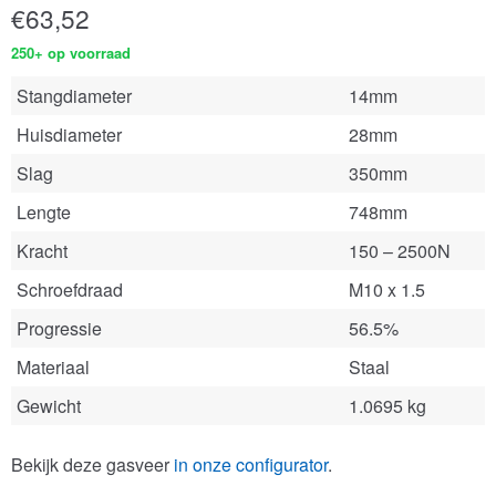
€
63,52
250+ op voorraad
Stangdiameter
14mm
Huisdiameter
28mm
Slag
350mm
Lengte
748mm
Kracht
150 – 2500N
Schroefdraad
M10 x 1.5
Progressie
56.5%
Materiaal
Staal
Gewicht
1.0695 kg
Bekijk deze gasveer
in onze configurator
.