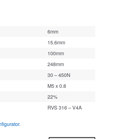
6mm
15.6mm
100mm
248mm
30 – 450N
M5 x 0.8
22%
RVS 316 – V4A
figurator
.