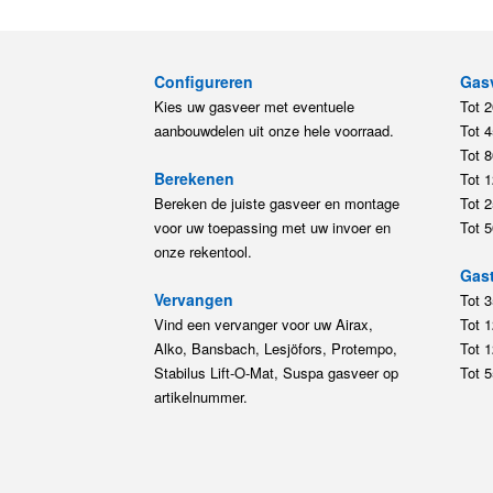
Configureren
Gas
Kies uw gasveer met eventuele
Tot 
aanbouwdelen uit onze hele voorraad.
Tot 
Tot 
Berekenen
Tot 
Bereken de juiste gasveer en montage
Tot 
voor uw toepassing met uw invoer en
Tot 
onze rekentool.
Gast
Vervangen
Tot 
Vind een vervanger voor uw Airax,
Tot 
Alko, Bansbach, Lesjöfors, Protempo,
Tot 
Stabilus Lift-O-Mat, Suspa gasveer op
Tot 
artikelnummer.