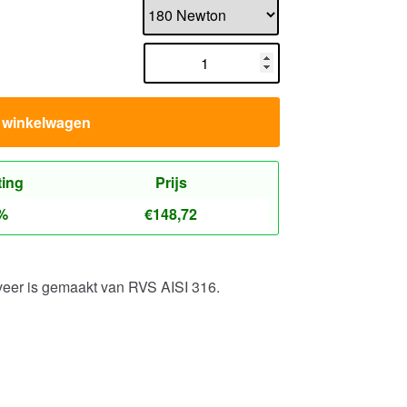
n winkelwagen
ting
Prijs
%
€
148,72
veer is gemaakt van RVS AISI 316.