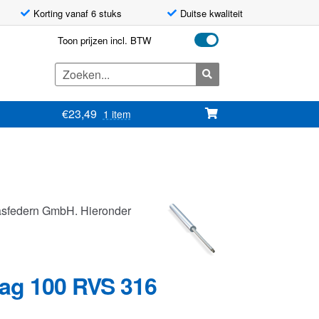
Korting vanaf 6 stuks
Duitse kwaliteit
Toon prijzen incl. BTW
Zoeken
naar:
€
23,49
1 item
asfedern GmbH. Hieronder
lag 100 RVS 316