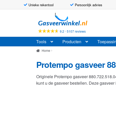
Unieke rekentool
Persoonlijk advies
Ga
Ga
door
naar
naar
de
-
9.2
5107 reviews
navigatie
inhoud
Tools
Producten
Toepassi
Home
Protempo gasveer 88
Originele Protempo gasveer 880.722.518.
kunt u de gasveer bestellen. Deze gasvee