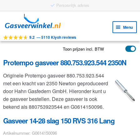
Ga
Ga
door
naar
Menu
naar
de
9.2
—
5110 Kiyoh reviews
navigatie
inhoud
Subm
Tools
uitv
Toon prijzen incl. BTW
Subm
Producten
uitv
Protempo gasveer 880.753.923.544 2350N
Subm
Toepassingen
uitv
Originele Protempo gasveer 880.753.923.544
Subm
Klantenservice
met een kracht van 2350 Newton geproduceerd
uitv
FAQ
door Hahn Gasfedern GmbH. Hieronder kunt u
de gasveer bestellen. Deze gasveer is ook
bekend als 880753923544 en G0614150096.
Gasveer 14-28 slag 150 RVS 316 Lang
Artikelnummer: G0614150096