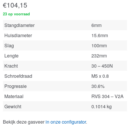
€
104,15
23 op voorraad
Stangdiameter
6mm
Huisdiameter
15.6mm
Slag
100mm
Lengte
232mm
Kracht
30 – 450N
Schroefdraad
M5 x 0.8
Progressie
30.6%
Materiaal
RVS 304 – V2A
Gewicht
0.1014 kg
Bekijk deze gasveer
in onze configurator
.