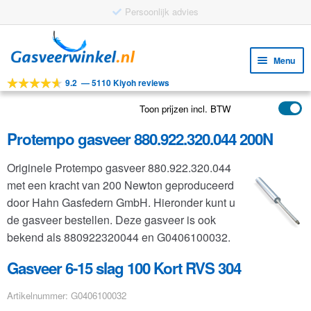
Gratis verzending vanaf €25
Ga
Ga
door
naar
Menu
naar
de
9.2
—
5110 Kiyoh reviews
navigatie
inhoud
Subm
Tools
uitv
Toon prijzen incl. BTW
Subm
Producten
uitv
Protempo gasveer 880.922.320.044 200N
Subm
Toepassingen
uitv
Originele Protempo gasveer 880.922.320.044
Subm
Klantenservice
met een kracht van 200 Newton geproduceerd
uitv
FAQ
door Hahn Gasfedern GmbH. Hieronder kunt u
de gasveer bestellen. Deze gasveer is ook
bekend als 880922320044 en G0406100032.
Gasveer 6-15 slag 100 Kort RVS 304
Artikelnummer: G0406100032