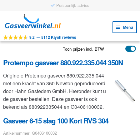
Persoonlijk advies
Ga
Ga
door
naar
Menu
naar
de
9.2
—
5112 Kiyoh reviews
navigatie
inhoud
Subm
Tools
uitv
Toon prijzen incl. BTW
Subm
Producten
uitv
Protempo gasveer 880.922.335.044 350N
Subm
Toepassingen
uitv
Originele Protempo gasveer 880.922.335.044
Subm
Klantenservice
met een kracht van 350 Newton geproduceerd
uitv
FAQ
door Hahn Gasfedern GmbH. Hieronder kunt u
de gasveer bestellen. Deze gasveer is ook
bekend als 880922335044 en G0406100032.
Gasveer 6-15 slag 100 Kort RVS 304
Artikelnummer: G0406100032