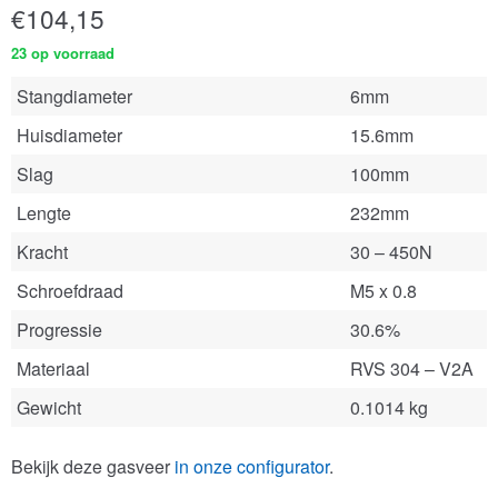
€
104,15
23 op voorraad
Stangdiameter
6mm
Huisdiameter
15.6mm
Slag
100mm
Lengte
232mm
Kracht
30 – 450N
Schroefdraad
M5 x 0.8
Progressie
30.6%
Materiaal
RVS 304 – V2A
Gewicht
0.1014 kg
Bekijk deze gasveer
in onze configurator
.