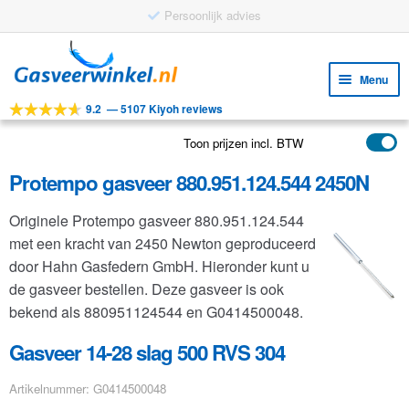
Persoonlijk advies
Ga
Ga
door
naar
Menu
naar
de
9.2
—
5107 Kiyoh reviews
navigatie
inhoud
Subm
Tools
uitv
Toon prijzen incl. BTW
Subm
Producten
uitv
Protempo gasveer 880.951.124.544 2450N
Subm
Toepassingen
uitv
Originele Protempo gasveer 880.951.124.544
Subm
Klantenservice
met een kracht van 2450 Newton geproduceerd
uitv
FAQ
door Hahn Gasfedern GmbH. Hieronder kunt u
de gasveer bestellen. Deze gasveer is ook
bekend als 880951124544 en G0414500048.
Gasveer 14-28 slag 500 RVS 304
Artikelnummer: G0414500048