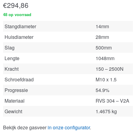
€
294,86
48 op voorraad
Stangdiameter
14mm
Huisdiameter
28mm
Slag
500mm
Lengte
1048mm
Kracht
150 – 2500N
Schroefdraad
M10 x 1.5
Progressie
54.9%
Materiaal
RVS 304 – V2A
Gewicht
1.4675 kg
Bekijk deze gasveer
in onze configurator
.