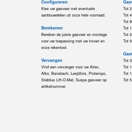
Configureren
Gas
Kies uw gasveer met eventuele
Tot 
aanbouwdelen uit onze hele voorraad.
Tot 
Tot 
Berekenen
Tot 
Bereken de juiste gasveer en montage
Tot 
voor uw toepassing met uw invoer en
Tot 
onze rekentool.
Gast
Vervangen
Tot 
Vind een vervanger voor uw Airax,
Tot 
Alko, Bansbach, Lesjöfors, Protempo,
Tot 
Stabilus Lift-O-Mat, Suspa gasveer op
Tot 
artikelnummer.