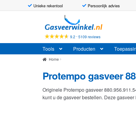
Unieke rekentool
Persoonlijk advies
Ga
Ga
door
naar
naar
de
-
9.2
5109 reviews
navigatie
inhoud
Tools
Producten
Toepassi
Home
Protempo gasveer 88
Originele Protempo gasveer 880.956.911.
kunt u de gasveer bestellen. Deze gasvee