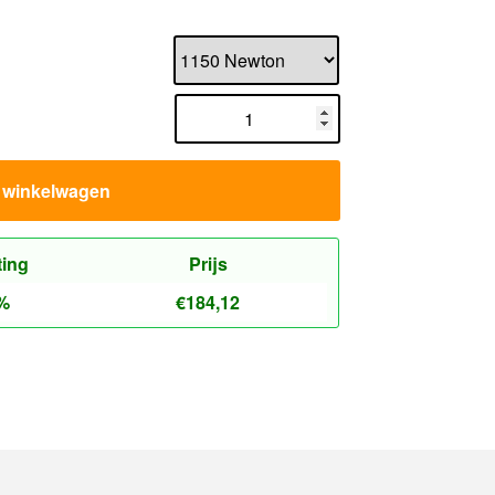
n winkelwagen
ting
Prijs
%
€
184,12