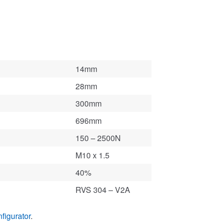
14mm
28mm
300mm
696mm
150 – 2500N
M10 x 1.5
40%
RVS 304 – V2A
figurator
.