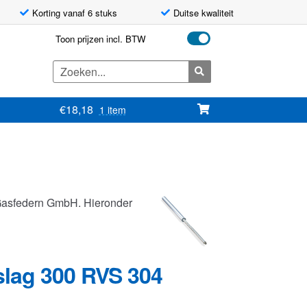
Korting vanaf 6 stuks
Duitse kwaliteit
Toon prijzen incl. BTW
Zoeken
naar:
€
18,18
1 item
Gasfedern GmbH. Hieronder
slag 300 RVS 304