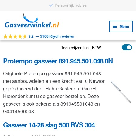
Persoonlijk advies
Ga
Ga
door
naar
Menu
naar
de
9.2
—
5108 Kiyoh reviews
navigatie
inhoud
Subm
Tools
uitv
Toon prijzen incl. BTW
Subm
Producten
uitv
Protempo gasveer 891.945.501.048 0N
Subm
Toepassingen
uitv
Originele Protempo gasveer 891.945.501.048
Subm
Klantenservice
met aanbouwdelen en een kracht van 0 Newton
uitv
FAQ
geproduceerd door Hahn Gasfedern GmbH.
Hieronder kunt u de gasveer bestellen. Deze
gasveer is ook bekend als 891945501048 en
G0414500048.
Gasveer 14-28 slag 500 RVS 304