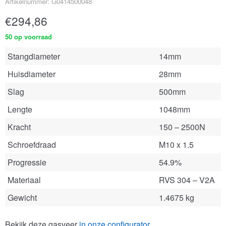
Artikelnummer: G0414500048
€
294,86
50 op voorraad
Stangdiameter
14mm
Huisdiameter
28mm
Slag
500mm
Lengte
1048mm
Kracht
150 – 2500N
Schroefdraad
M10 x 1.5
Progressie
54.9%
Materiaal
RVS 304 – V2A
Gewicht
1.4675 kg
Bekijk deze gasveer
in onze configurator
.