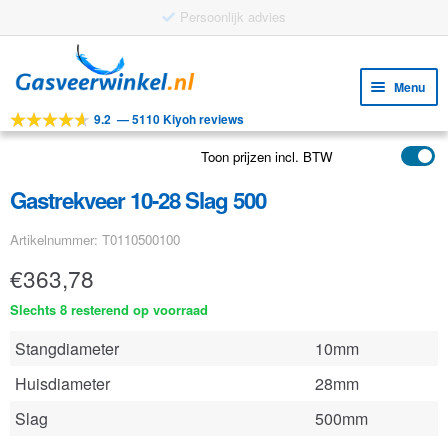
Ga
Ga
door
naar
Menu
naar
de
9.2
—
5110 Kiyoh reviews
navigatie
inhoud
Subm
Tools
uitv
Toon prijzen incl. BTW
Subm
Producten
uitv
Gastrekveer 10-28 Slag 500
Subm
Toepassingen
uitv
Artikelnummer: T0110500100
Subm
Klantenservice
uitv
€
363,78
FAQ
Slechts 8 resterend op voorraad
Stangdiameter
10mm
Huisdiameter
28mm
Slag
500mm