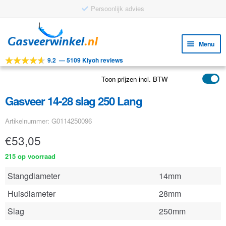
Persoonlijk advies
Ga
Ga
door
naar
Menu
naar
de
9.2
—
5109 Kiyoh reviews
navigatie
inhoud
Subm
Tools
uitv
Toon prijzen incl. BTW
Subm
Producten
uitv
Gasveer 14-28 slag 250 Lang
Subm
Toepassingen
uitv
Artikelnummer: G0114250096
Subm
Klantenservice
uitv
€
53,05
FAQ
215 op voorraad
Stangdiameter
14mm
Huisdiameter
28mm
Slag
250mm