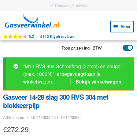
Persoonlijk advies
Ga
Ga
door
naar
Menu
naar
de
9.2
—
5112 Kiyoh reviews
navigatie
inhoud
Subm
Tools
uitv
Toon prijzen incl. BTW
Subm
Producten
uitv
Subm
Toepassingen
“M10 RVS 304 Schroefoog (27mm) en beugel
uitv
(max. 1800N)” is toegevoegd aan je
Subm
Klantenservice
winkelwagen.
Bekijk winkelwagen
uitv
FAQ
Gasveer 14-28 slag 300 RVS 304 met
blokkeerpijp
Artikelnummer: G0414300048-LT061428300
€
272,29