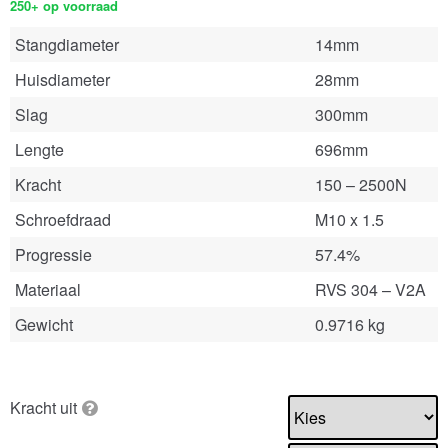
250+ op voorraad
Stangdiameter
14mm
Huisdiameter
28mm
Slag
300mm
Lengte
696mm
Kracht
150 – 2500N
Schroefdraad
M10 x 1.5
Progressie
57.4%
Materiaal
RVS 304 – V2A
Gewicht
0.9716 kg
Kracht uit