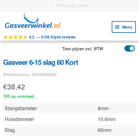
Gratis verzending vanaf €25
Ga
Ga
door
naar
Menu
naar
de
9.2
—
5108 Kiyoh reviews
navigatie
inhoud
Subm
Tools
uitv
Toon prijzen incl. BTW
Subm
Producten
uitv
Gasveer 6-15 slag 60 Kort
Subm
Toepassingen
uitv
Artikelnummer: G0106060032
Subm
Klantenservice
uitv
€
38,42
FAQ
105 op voorraad
Stangdiameter
6mm
Huisdiameter
15.6mm
Slag
60mm