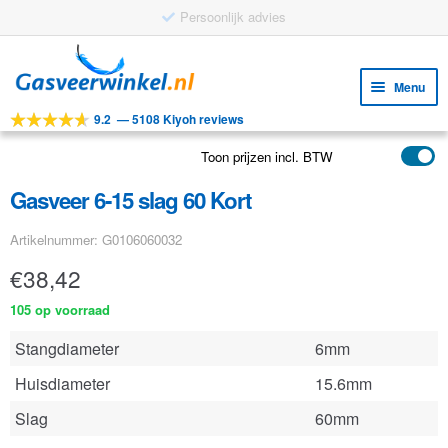
Persoonlijk advies
Ga
Ga
door
naar
Menu
naar
de
9.2
—
5108 Kiyoh reviews
navigatie
inhoud
Subm
Tools
uitv
Toon prijzen incl. BTW
Subm
Producten
uitv
Gasveer 6-15 slag 60 Kort
Subm
Toepassingen
uitv
Artikelnummer: G0106060032
Subm
Klantenservice
uitv
€
38,42
FAQ
105 op voorraad
Stangdiameter
6mm
Huisdiameter
15.6mm
Slag
60mm