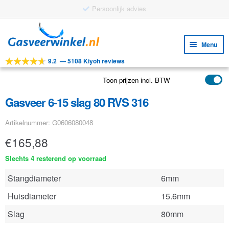
Ga
Ga
door
naar
Menu
naar
de
9.2
—
5108 Kiyoh reviews
navigatie
inhoud
Subm
Tools
uitv
Toon prijzen incl. BTW
Subm
Producten
uitv
Gasveer 6-15 slag 80 RVS 316
Subm
Toepassingen
uitv
Artikelnummer: G0606080048
Subm
Klantenservice
uitv
€
165,88
FAQ
Slechts 4 resterend op voorraad
Stangdiameter
6mm
Huisdiameter
15.6mm
Slag
80mm