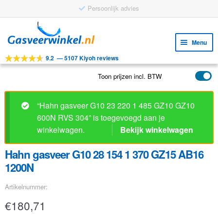
Persoonlijk advies
Ga
Ga
door
naar
Menu
naar
de
9.2
—
5107 Kiyoh reviews
navigatie
inhoud
Subm
Tools
uitv
Toon prijzen incl. BTW
Subm
Producten
uitv
Subm
Toepassingen
“Hahn gasveer G10 23 220 1 485 GZ10 GZ10
uitv
600N RVS 304” is toegevoegd aan je
Subm
Klantenservice
winkelwagen.
Bekijk winkelwagen
uitv
FAQ
Hahn gasveer G10 28 154 1 370 GZ15 AB16
1200N
Artikelnummer:
€
180,71