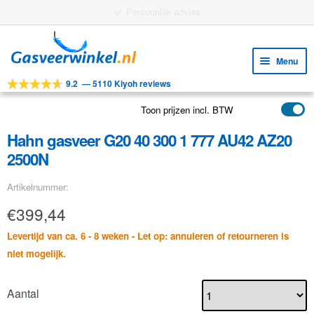
Persoonlijk advies
Ga
Ga
door
naar
Menu
naar
de
9.2
—
5110 Kiyoh reviews
navigatie
inhoud
Subm
Tools
uitv
Toon prijzen incl. BTW
Subm
Producten
uitv
Hahn gasveer G20 40 300 1 777 AU42 AZ20
Subm
Toepassingen
2500N
uitv
Subm
Klantenservice
Artikelnummer:
uitv
FAQ
€
399,44
Levertijd van ca. 6 - 8 weken - Let op: annuleren of retourneren is
niet mogelijk.
Aantal