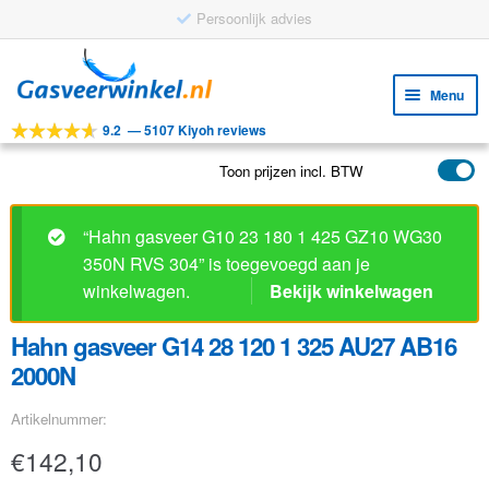
Persoonlijk advies
Ga
Ga
door
naar
Menu
naar
de
9.2
—
5107 Kiyoh reviews
navigatie
inhoud
Subm
Tools
uitv
Toon prijzen incl. BTW
Subm
Producten
uitv
Subm
Toepassingen
“Hahn gasveer G10 23 180 1 425 GZ10 WG30
uitv
350N RVS 304” is toegevoegd aan je
Subm
Klantenservice
winkelwagen.
Bekijk winkelwagen
uitv
FAQ
Hahn gasveer G14 28 120 1 325 AU27 AB16
2000N
Artikelnummer:
€
142,10