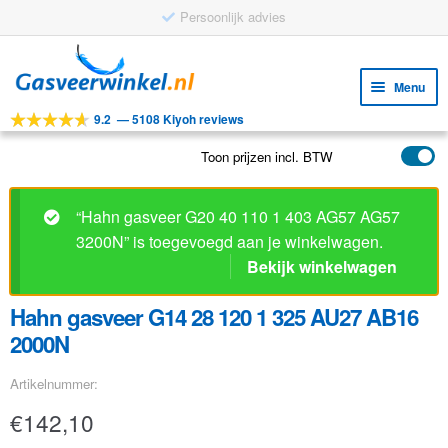
Persoonlijk advies
Ga
Ga
door
naar
Menu
naar
de
9.2
—
5108 Kiyoh reviews
navigatie
inhoud
Subm
Tools
uitv
Toon prijzen incl. BTW
Subm
Producten
uitv
Subm
Toepassingen
“Hahn gasveer G20 40 110 1 403 AG57 AG57
uitv
3200N” is toegevoegd aan je winkelwagen.
Subm
Klantenservice
Bekijk winkelwagen
uitv
FAQ
Hahn gasveer G14 28 120 1 325 AU27 AB16
2000N
Artikelnummer:
€
142,10