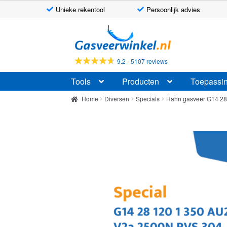
Unieke rekentool
Persoonlijk advies
Ga
Ga
door
naar
naar
de
-
9.2
5107 reviews
navigatie
inhoud
Tools
Producten
Toepassi
Home
Diversen
Specials
Hahn gasveer G14 2