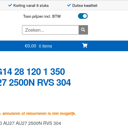
Korting vanaf 6 stuks
Duitse kwaliteit
Toon prijzen incl. BTW
Zoeken
naar:
€
0,00
0 items
14 28 120 1 350
7 2500N RVS 304
p: annuleren of retourneren is niet mogelijk.
50 AU27 AU27 2500N RVS 304