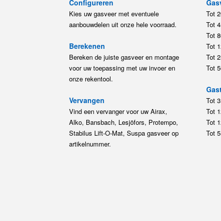
Configureren
Gas
Kies uw gasveer met eventuele
Tot 
aanbouwdelen uit onze hele voorraad.
Tot 
Tot 
Berekenen
Tot 
Bereken de juiste gasveer en montage
Tot 
voor uw toepassing met uw invoer en
Tot 
onze rekentool.
Gast
Vervangen
Tot 
Vind een vervanger voor uw Airax,
Tot 
Alko, Bansbach, Lesjöfors, Protempo,
Tot 
Stabilus Lift-O-Mat, Suspa gasveer op
Tot 
artikelnummer.