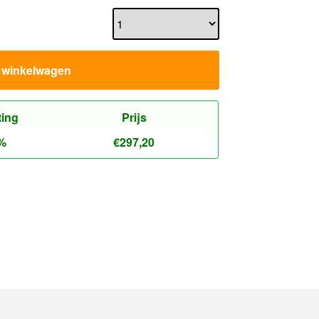
n winkelwagen
ting
Prijs
%
€
297,20