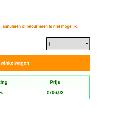
p: annuleren of retourneren is niet mogelijk.
n winkelwagen
ting
Prijs
%
€
706,02