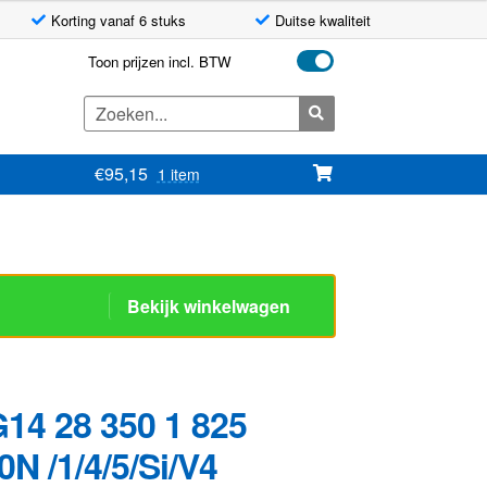
Korting vanaf 6 stuks
Duitse kwaliteit
Toon prijzen incl. BTW
Zoeken
naar:
€
95,15
1 item
Bekijk winkelwagen
14 28 350 1 825
N /1/4/5/Si/V4