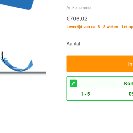
Artikelnummer:
€
706,02
Levertijd van ca. 6 - 8 weken - Let o
Aantal
I
Kor
1 - 5
0