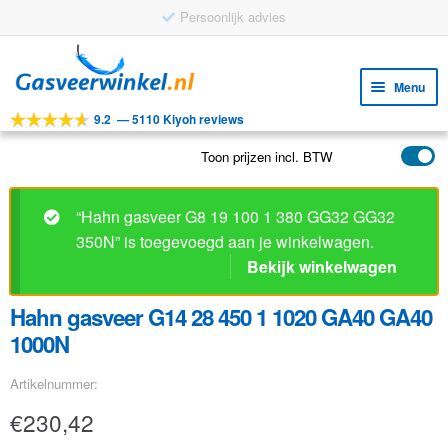
Persoonlijk advies
Ga
Ga
door
naar
Menu
naar
de
9.2
—
5110 Kiyoh reviews
navigatie
inhoud
Subm
Tools
uitv
Toon prijzen incl. BTW
Subm
Producten
uitv
Subm
Toepassingen
“Hahn gasveer G8 19 100 1 380 GG32 GG32
uitv
350N” is toegevoegd aan je winkelwagen.
Subm
Klantenservice
Bekijk winkelwagen
uitv
FAQ
Hahn gasveer G14 28 450 1 1020 GA40 GA40
1000N
Artikelnummer:
€
230,42