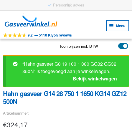
Persoonlijk advies
Ga
Ga
door
naar
Menu
naar
de
9.2
—
5110 Kiyoh reviews
navigatie
inhoud
Subm
Tools
uitv
Toon prijzen incl. BTW
Subm
Producten
uitv
Subm
Toepassingen
“Hahn gasveer G8 19 100 1 380 GG32 GG32
uitv
350N” is toegevoegd aan je winkelwagen.
Subm
Klantenservice
Bekijk winkelwagen
uitv
FAQ
Hahn gasveer G14 28 750 1 1650 KG14 GZ12
500N
Artikelnummer:
€
324,17