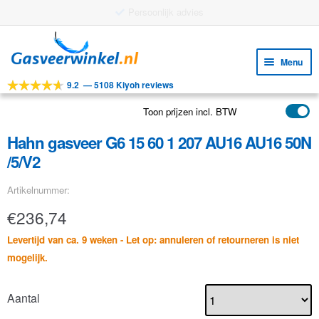
Persoonlijk advies
Ga
Ga
door
naar
Menu
naar
de
9.2
—
5108 Kiyoh reviews
navigatie
inhoud
Subm
Tools
uitv
Toon prijzen incl. BTW
Subm
Producten
uitv
Hahn gasveer G6 15 60 1 207 AU16 AU16 50N
Subm
Toepassingen
/5/V2
uitv
Subm
Klantenservice
Artikelnummer:
uitv
FAQ
€
236,74
Levertijd van ca. 9 weken - Let op: annuleren of retourneren is niet
mogelijk.
Aantal