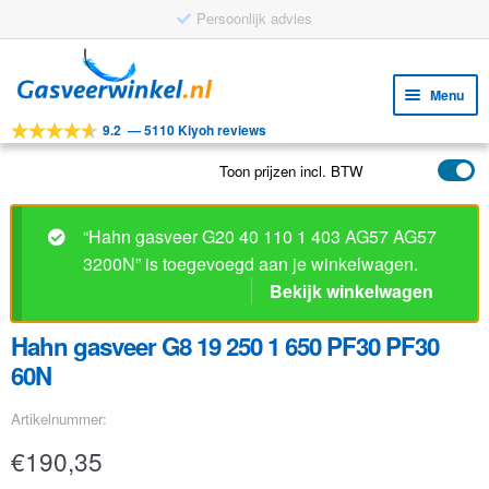
Persoonlijk advies
Ga
Ga
door
naar
Menu
naar
de
9.2
—
5110 Kiyoh reviews
navigatie
inhoud
Subm
Tools
uitv
Toon prijzen incl. BTW
Subm
Producten
uitv
Subm
Toepassingen
“Hahn gasveer G20 40 110 1 403 AG57 AG57
uitv
3200N” is toegevoegd aan je winkelwagen.
Subm
Klantenservice
Bekijk winkelwagen
uitv
FAQ
Hahn gasveer G8 19 250 1 650 PF30 PF30
60N
Artikelnummer:
€
190,35